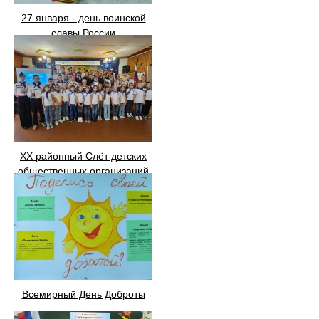
27 января - день воинской
славы России
XX районный Слёт детских
общественных организаций
имени Юрия Алексеевича
Гагарина
Всемирный День Доброты