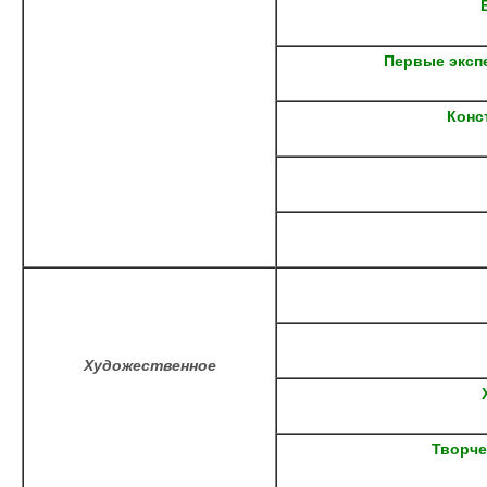
Первые эксп
Конс
Художественное
Творче