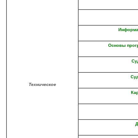
Информа
Основы прог
Су
Су
Техническое
Ка
Д