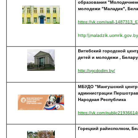
образования "Молодечненс
молодежи "Маладик", Бел
https://vk.com/wall-1487313_
http:\\maladzik.uomrik.gov.b
Витебский городской цент
детей и молодежи , Белар
http://vgcdodim.by/
МБУДО "Мангушский центр 
администрации Першотрав
Народная Республика
https://vk.com/public21936614
Горецкий райисполком, Бе