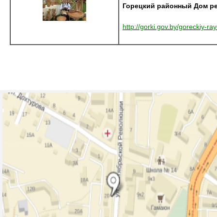
Горецкий районный Дом р
http://gorki.gov.by/goreckiy-